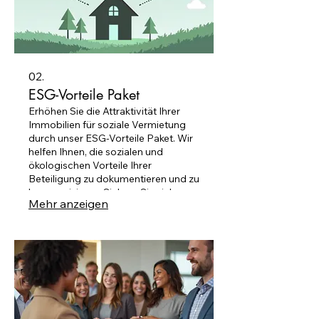
02.
ESG-Vorteile Paket
Erhöhen Sie die Attraktivität Ihrer
Immobilien für soziale Vermietung
durch unser ESG-Vorteile Paket. Wir
helfen Ihnen, die sozialen und
ökologischen Vorteile Ihrer
Beteiligung zu dokumentieren und zu
kommunizieren. Sichern Sie sich
Mehr anzeigen
wertvolle ESG-Punkte für Ihr
Unternehmen und stärken Sie Ihr
soziales Engagement.