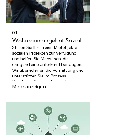
01.
Wohnraumangebot Sozial
Stellen Sie Ihre freien Mietobjekte
sozialen Projekten zur Verfügung
und helfen Sie Menschen, die
dringend eine Unterkunft benötigen.
Wir übernehmen die Vermittlung und
unterstützen Sie im Prozess.
Profitieren Sie von der positiven
Mehr anzeigen
Wirkung auf Ihre Reputation und der
Erfüllung von ESG-Zielen.